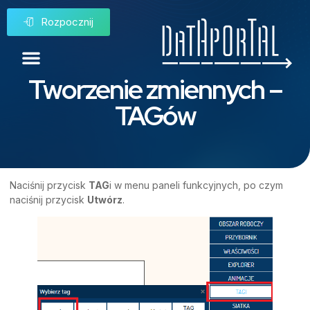
Rozpocznij
Tworzenie zmiennych –
TAGów
Naciśnij przycisk
TAG
i w menu paneli funkcyjnych, po czym
naciśnij przycisk
Utwórz
.