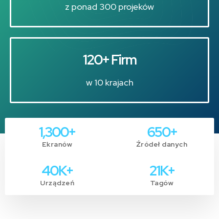
z ponad 300 projeków
120+ Firm
w 10 krajach
1,300
+
650
+
Ekranów
Źródeł danych
40
K+
21
K+
Urządzeń
Tagów