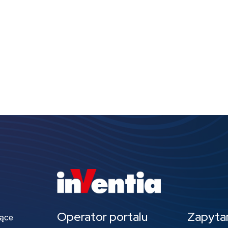
Operator portalu
Zapyta
jące