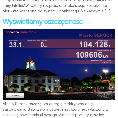
firmy IntelliSAW. Cztery rozproszone lokalizacje zostały jako
pierwsze włączone do systemu monitoringu. Na każdym z […]
Wyświetlamy oszczędności
Miasto Serock oszczędza energię elektryczną dzięki
zastosowaniu stabilizatora oświetlenia, który jest włączony w
instalację oświetlenia ulicznego. Aktualne pomiary oraz ich