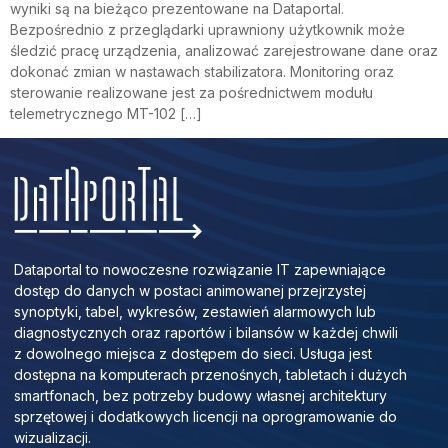
wyniki są na bieżąco prezentowane na Dataportal.
Bezpośrednio z przeglądarki uprawniony użytkownik może
śledzić pracę urządzenia, analizować zarejestrowane dane oraz
dokonać zmian w nastawach stabilizatora. Monitoring oraz
sterowanie realizowane jest za pośrednictwem modułu
telemetrycznego MT-102 […]
Dataportal to nowoczesne rozwiązanie IT zapewniające
dostęp do danych w postaci animowanej przejrzystej
synoptyki, tabel, wykresów, zestawień alarmowych lub
diagnostycznych oraz raportów i bilansów w każdej chwili
z dowolnego miejsca z dostępem do sieci. Usługa jest
dostępna na komputerach przenośnych, tabletach i dużych
smartfonach, bez potrzeby budowy własnej architektury
sprzętowej i dodatkowych licencji na oprogramowanie do
wizualizacji.